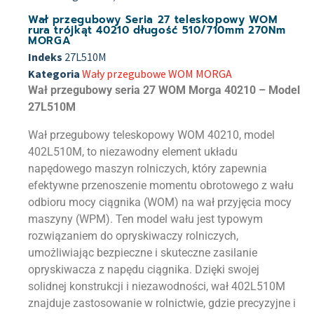
Wał przegubowy Seria 27 teleskopowy WOM
rura trójkąt 40210 długość 510/710mm 270Nm
MORGA
Indeks
27L510M
Kategoria
Wały przegubowe WOM MORGA
Wał przegubowy seria 27 WOM Morga 40210 – Model
27L510M
Wał przegubowy teleskopowy WOM 40210, model
402L510M, to niezawodny element układu
napędowego maszyn rolniczych, który zapewnia
efektywne przenoszenie momentu obrotowego z wału
odbioru mocy ciągnika (WOM) na wał przyjęcia mocy
maszyny (WPM). Ten model wału jest typowym
rozwiązaniem do opryskiwaczy rolniczych,
umożliwiając bezpieczne i skuteczne zasilanie
opryskiwacza z napędu ciągnika. Dzięki swojej
solidnej konstrukcji i niezawodności, wał 402L510M
znajduje zastosowanie w rolnictwie, gdzie precyzyjne i