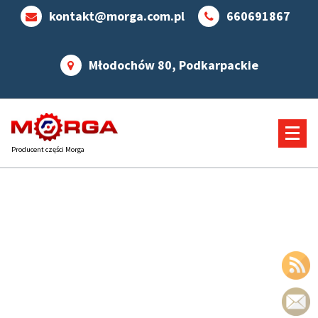
kontakt@morga.com.pl
660691867
Młodochów 80, Podkarpackie
Producent części Morga