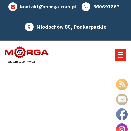
kontakt@morga.com.pl
660691867
Młodochów 80, Podkarpackie
Producent części Morga