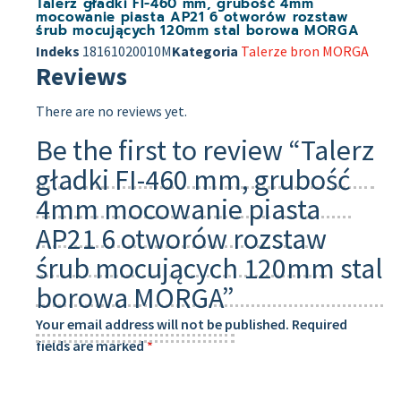
Talerz gładki FI-460 mm, grubość 4mm
mocowanie piasta AP21 6 otworów rozstaw
śrub mocujących 120mm stal borowa MORGA
Indeks
18161020010M
Kategoria
Talerze bron MORGA
Reviews
There are no reviews yet.
Be the first to review “Talerz
gładki FI-460 mm, grubość
4mm mocowanie piasta
AP21 6 otworów rozstaw
śrub mocujących 120mm stal
borowa MORGA”
Your email address will not be published.
Required
fields are marked
*