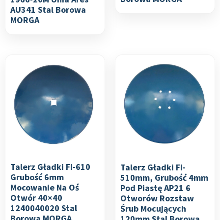
AU341 Stal Borowa
MORGA
Talerz Gładki FI-610
Talerz Gładki FI-
Grubość 6mm
510mm, Grubość 4mm
Mocowanie Na Oś
Pod Piastę AP21 6
Otwór 40×40
Otworów Rozstaw
1240040020 Stal
Śrub Mocujących
Borowa MORGA
120mm Stal Borowa