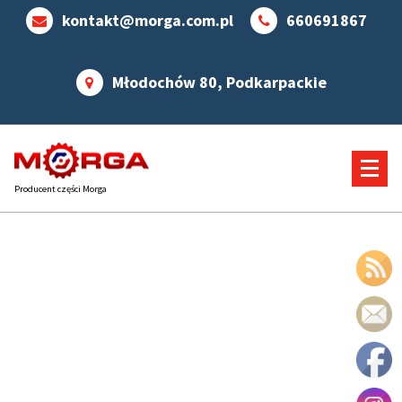
kontakt@morga.com.pl
660691867
Młodochów 80, Podkarpackie
Producent części Morga