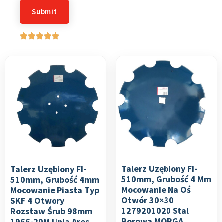
Talerz Uzębiony FI-
Talerz Uzębiony FI-
510mm, Grubość 4 Mm
510mm, Grubość 4mm
Mocowanie Na Oś
Mocowanie Piasta Typ
Otwór 30×30
SKF 4 Otwory
1279201020 Stal
Rozstaw Śrub 98mm
Borowa MORGA
1966-20M Unia Ares