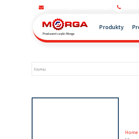
kontakt@morga.com.pl
660
Produkty
Pr
Producent części Morga
Home