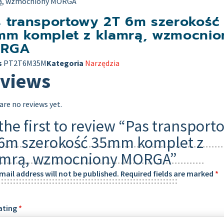
ą, wzmocniony MORGA
s transportowy 2T 6m szerokość
mm komplet z klamrą, wzmocnio
RGA
s
PT2T6M35M
Kategoria
Narzędzia
views
are no reviews yet.
the first to review “Pas transport
 6m szerokość 35mm komplet z
amrą, wzmocniony MORGA”
mail address will not be published.
Required fields are marked
*
ating
*