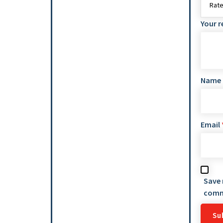
Your 
Name
Email
Save 
comm