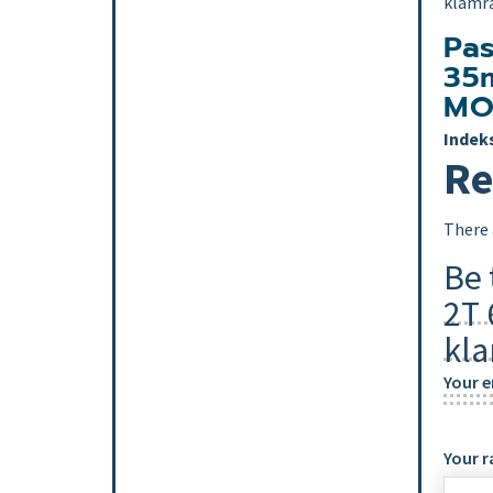
klamr
Pa
35
MO
Indek
Re
There 
Be 
2T
kl
Your e
Your r