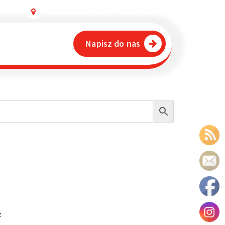
Młodochów 80, Podkarpackie
Napisz do nas
z