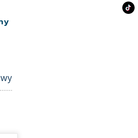
ny
owy