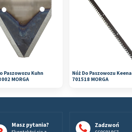
Do Paszowozu Kuhn
Nóż Do Paszowozu Keena
3002 MORGA
701518 MORGA
Masz pytania?
Zadzwoń
Skontaktuj się z