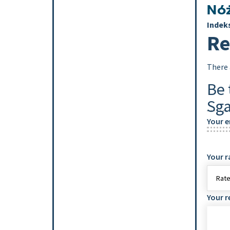
Nó
Indek
Re
There 
Be 
Sga
Your e
Your r
Your 