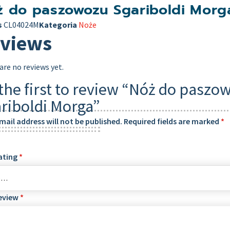
ż do paszowozu Sgariboldi Morg
s
CL04024M
Kategoria
Noże
views
are no reviews yet.
the first to review “Nóż do paszo
riboldi Morga”
mail address will not be published.
Required fields are marked
*
ating
*
review
*