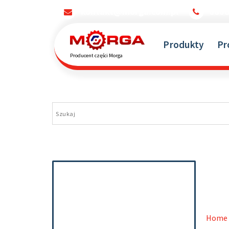
kontakt@morga.com.pl
660
Produkty
Pr
Producent części Morga
Home