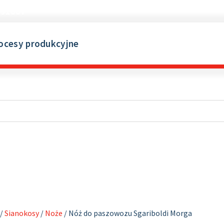
691867
ocesy produkcyjne
/
Sianokosy
/
Noże
/ Nóż do paszowozu Sgariboldi Morga