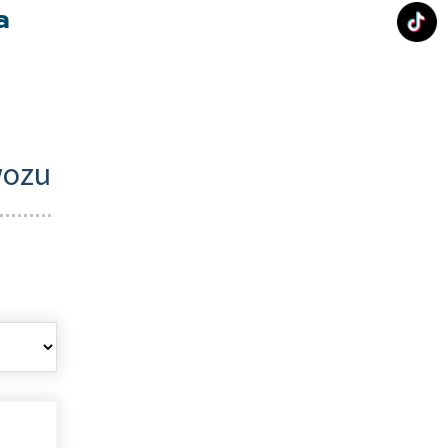
a
wozu