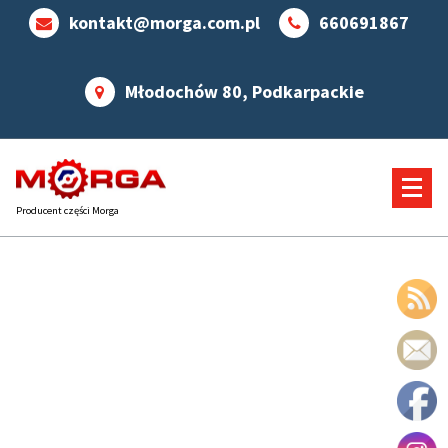
kontakt@morga.com.pl
660691867
Młodochów 80, Podkarpackie
Producent części Morga