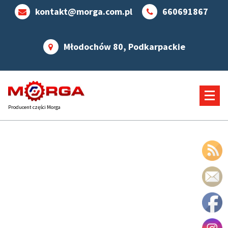
kontakt@morga.com.pl
660691867
Młodochów 80, Podkarpackie
Producent części Morga