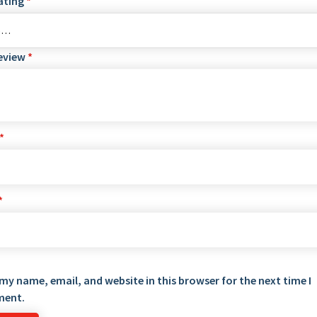
ating
*
review
*
*
*
my name, email, and website in this browser for the next time I
ent.