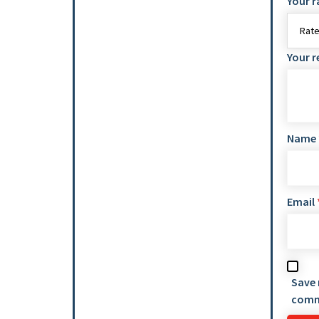
Your r
Your 
Name
Email
Save 
comm