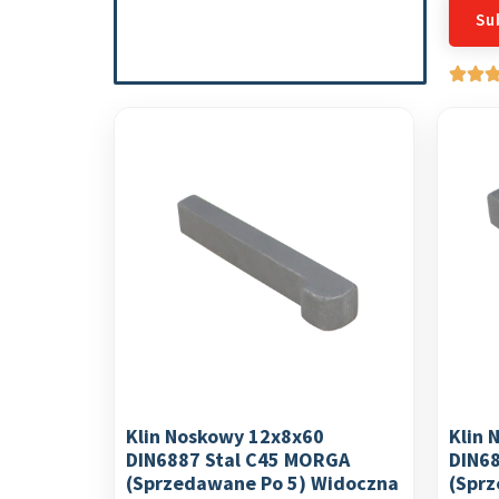
Klin Noskowy 12x8x60
Klin 
DIN6887 Stal C45 MORGA
DIN6
(sprzedawane Po 5) Widoczna
(spr