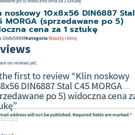
dawane po 5) widoczna cena za 1 sztukę
n noskowy 10x8x56 DIN6887 Stal
5 MORGA (sprzedawane po 5)
oczna cena za 1 sztukę
s
10x8x56NM
Kategoria
Wpusty i kliny
views
are no reviews yet.
the first to review “Klin noskowy
8x56 DIN6887 Stal C45 MORGA
rzedawane po 5) widoczna cena z
ukę”
mail address will not be published.
Required fields are marked
*