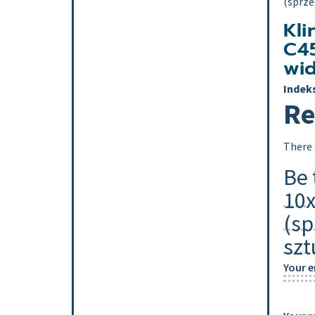
(sprze
Kli
C4
wid
Indek
Re
There 
Be 
10x
(sp
szt
Your e