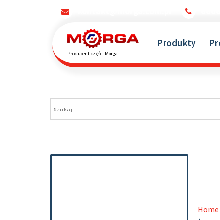
kontakt@morga.com.pl
660
Produkty
Pr
Producent części Morga
Home